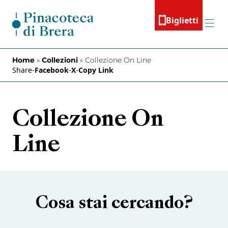
Vai al contenuto
Biglietti
Menu
Home
»
Collezioni
»
Collezione On Line
Share
-
Facebook
-
X
-
Copy Link
Collezione On
Line
Cosa stai cercando?