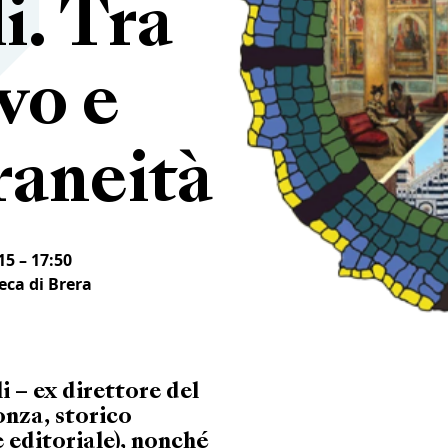
i. Tra
vo e
aneità
15 – 17:50
eca di Brera
 – ex direttore del
nza, storico
 editoriale), nonché