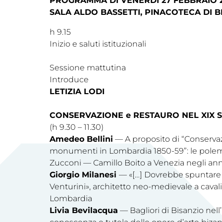
PROGRAMMA DI VENERDÌ 27 FEBBRAIO 
SALA ALDO BASSETTI, PINACOTECA DI 
h 9.15
Inizio e saluti istituzionali
Sessione mattutina
Introduce
LETIZIA LODI
CONSERVAZIONE e RESTAURO NEL XIX 
(h 9.30 – 11.30)
Amedeo Bellini
— A proposito di “Conservaz
monumenti in Lombardia 1850-59”: le polem
Zucconi — Camillo Boito a Venezia negli ann
Giorgio Milanesi
— «[…] Dovrebbe spuntare 
Venturini», architetto neo-medievale a cavali
Lombardia
Livia Bevilacqua
— Bagliori di Bisanzio nell’