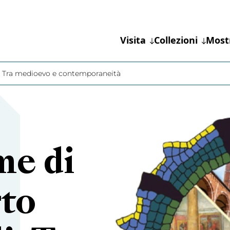
Visita
Collezioni
Most
i. Tra medioevo e contemporaneità
me di
to