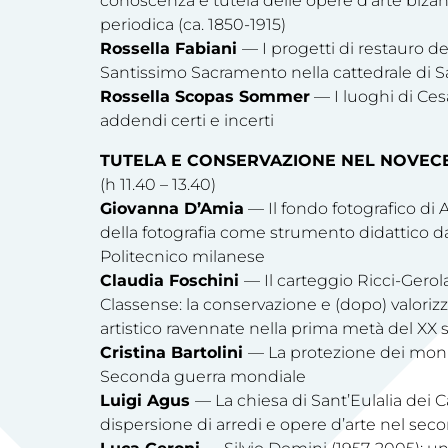
conoscenza e tutela delle opere d’arte bizan
periodica (ca. 1850-1915)
Rossella Fabiani
— I progetti di restauro de
Santissimo Sacramento nella cattedrale di S
Rossella Scopas Sommer
— I luoghi di Cesa
addendi certi e incerti
TUTELA E CONSERVAZIONE NEL NOVEC
(h 11.40 – 13.40)
Giovanna D’Amia
— Il fondo fotografico di
della fotografia come strumento didattico dal
Politecnico milanese
Claudia Foschini
— Il carteggio Ricci-Gerol
Classense: la conservazione e (dopo) valoriz
artistico ravennate nella prima metà del XX 
Cristina Bartolini
— La protezione dei monu
Seconda guerra mondiale
Luigi Agus
— La chiesa di Sant’Eulalia dei C
dispersione di arredi e opere d’arte nel sec