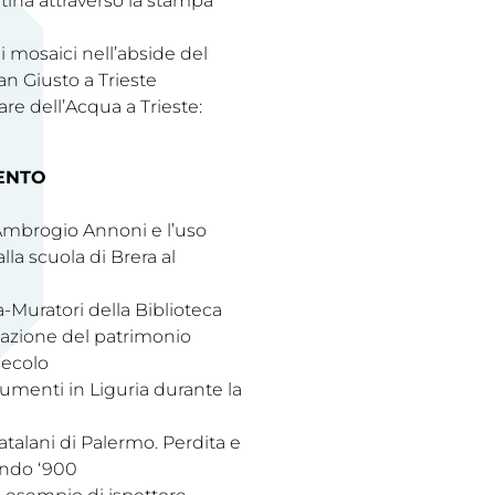
tina attraverso la stampa
i mosaici nell’abside del
an Giusto a Trieste
re dell’Acqua a Trieste:
ENTO
 Ambrogio Annoni e l’uso
la scuola di Brera al
a-Muratori della Biblioteca
zazione del patrimonio
secolo
menti in Liguria durante la
atalani di Palermo. Perdita e
ondo ‘900