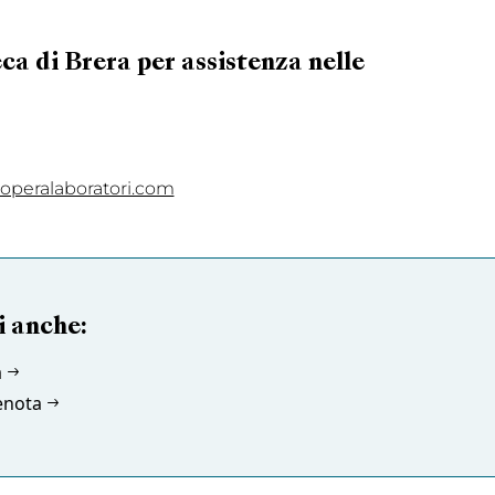
a di Brera per assistenza nelle
operalaboratori.com
i anche:
à
enota