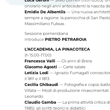
Luca Geroni
— Silvio Domini (1957-2005): u
onorario negli anni antecedenti la nascita de
Emidio De Albentiis
— Una nuova architett
sempre a ragione: la parrocchia di San Paolo
Massimiliano Fuksas
Sessione pomeridiana
Introduce
PIETRO PETRAROIA
L’ACCADEMIA, LA PINACOTECA
(h 15.00-17.00)
Francesca Valli
— Gli anni di Brera
Giacomo Agosti
— Carte salate
Letizia Lodi
— Ignazio Fumagalli conoscitore
il 1811 e il 1813
Cecilia Ghibaudi
— Fotografia e copia: bat
Villata — Modi di produzione rinascimentali: 
Leonardo
Claudio Gamba
— La prima attività critica 
1985): gli scritti teorici e didattici