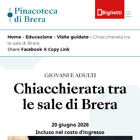
Vai al contenuto
Biglietti
Menu
Home
»
Educazione
»
Visite guidate
»
Chiacchierata tra
le sale di Brera
Share
-
Facebook
-
X
-
Copy Link
GIOVANI E ADULTI
Chiacchierata tra
le sale di Brera
20 giugno 2026
Incluso nel costo d’ingresso