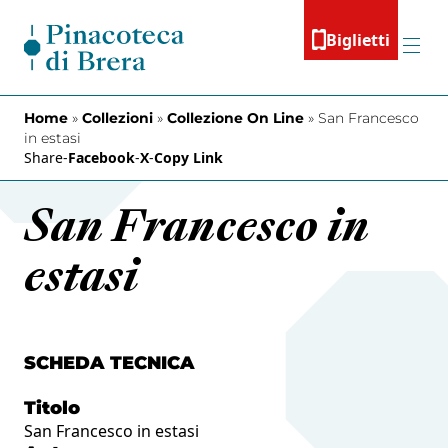
Vai al contenuto
Biglietti
Menu
Home
»
Collezioni
»
Collezione On Line
»
San Francesco
in estasi
Share
-
Facebook
-
X
-
Copy Link
San Francesco in
estasi
SCHEDA TECNICA
Titolo
San Francesco in estasi