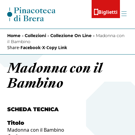
Vai al contenuto
Biglietti
Menu
Home
»
Collezioni
»
Collezione On Line
»
Madonna con
il Bambino
Share
-
Facebook
-
X
-
Copy Link
Madonna con il
Bambino
SCHEDA TECNICA
Titolo
Madonna con il Bambino