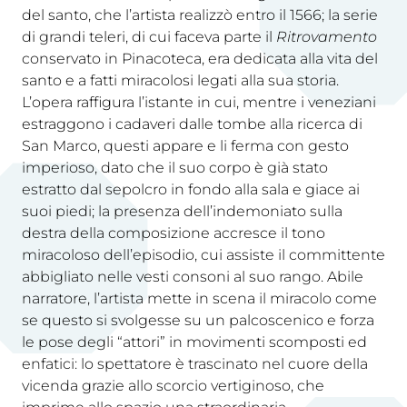
del santo, che l’artista realizzò entro il 1566; la serie
di grandi teleri, di cui faceva parte il
Ritrovamento
conservato in Pinacoteca, era dedicata alla vita del
santo e a fatti miracolosi legati alla sua storia.
L’opera raffigura l’istante in cui, mentre i veneziani
estraggono i cadaveri dalle tombe alla ricerca di
San Marco, questi appare e li ferma con gesto
imperioso, dato che il suo corpo è già stato
estratto dal sepolcro in fondo alla sala e giace ai
suoi piedi; la presenza dell’indemoniato sulla
destra della composizione accresce il tono
miracoloso dell’episodio, cui assiste il committente
abbigliato nelle vesti consoni al suo rango. Abile
narratore, l’artista mette in scena il miracolo come
se questo si svolgesse su un palcoscenico e forza
le pose degli “attori” in movimenti scomposti ed
enfatici: lo spettatore è trascinato nel cuore della
vicenda grazie allo scorcio vertiginoso, che