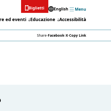
Biglietti
English
Menu
Menu
re ed eventi
Educazione
Accessibilità
Share
-
Facebook
-
X
-
Copy Link
?