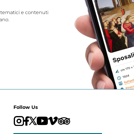
 tematici e contenuti
ano.
Follow Us
Visit our Trip Advisor page
Visit our YouTube channel
Visit our Vimeo channel