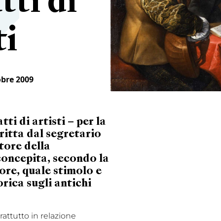
tti di
ti
obre 2009
tti di artisti – per la
itta dal segretario
tore della
concepita, secondo la
ore, quale stimolo e
rica sugli antichi
attutto in relazione