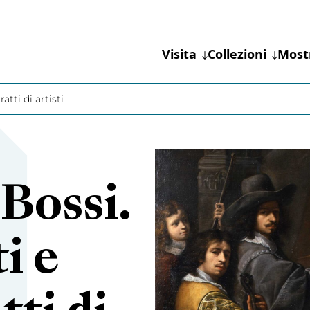
Visita
Collezioni
Most
atti di artisti
Bossi.
i e