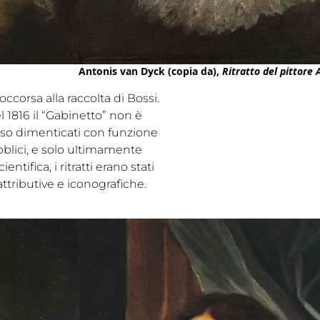
Antonis van Dyck (copia da),
Ritratto del pittore
ccorsa alla raccolta di Bossi.
l 1816 il “Gabinetto” non è
so dimenticati con funzione
ubblici, e solo ultimamente
tifica, i ritratti erano stati
attributive e iconografiche.