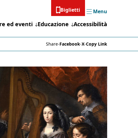
Biglietti
Menu
Menu
re ed eventi
Educazione
Accessibilità
Share
-
Facebook
-
X
-
Copy Link