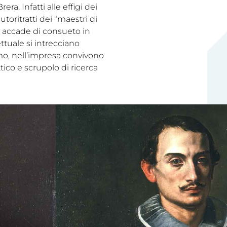
era. Infatti alle effigi dei
autoritratti dei “maestri di
 accade di consueto in
ttuale si intrecciano
o, nell’impresa convivono
ico e scrupolo di ricerca