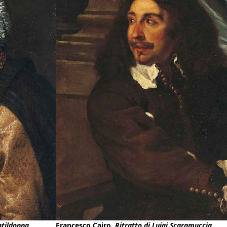
ntildonna
Francesco Cairo,
Ritratto di Luigi Scaramuccia