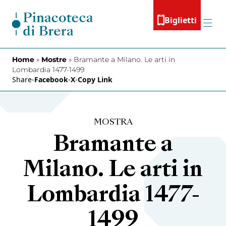
Vai al contenuto
Biglietti
Menu
Home
»
Mostre
»
Bramante a Milano. Le arti in
Lombardia 1477-1499
Share
-
Facebook
-
X
-
Copy Link
MOSTRA
Bramante a
Milano. Le arti in
Lombardia 1477-
1499