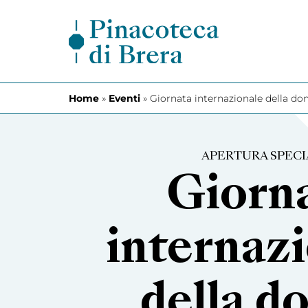
Vai al contenuto
Home
»
Eventi
»
Giornata internazionale della do
APERTURA SPECI
Giorn
internaz
della d