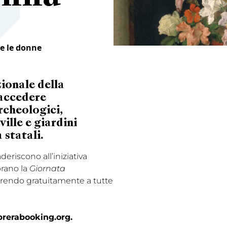
te le donne
zionale della
 accedere
rcheologici,
ille e giardini
a statali
.
deriscono all’iniziativa
brano la
Giornata
rendo gratuitamente a tutte
erabooking.org.