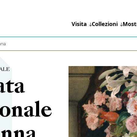
Visita
Collezioni
Most
nna
ALE
ata
ionale
onna