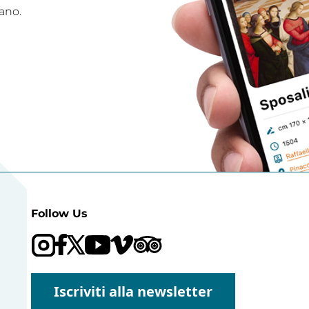
ano.
Follow Us
Visit our Trip Advisor page
Visit our YouTube channel
Visit our Vimeo channel
Iscriviti alla newsletter