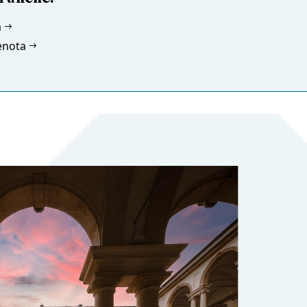
à
enota