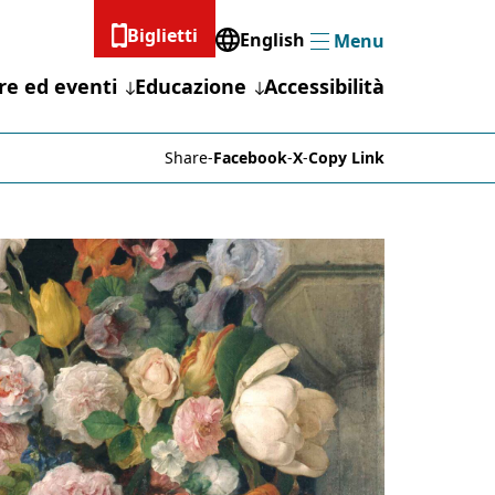
Biglietti
English
Menu
Menu
re ed eventi
Educazione
Accessibilità
Share
-
Facebook
-
X
-
Copy Link