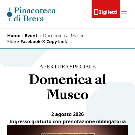
Vai al contenuto
Biglietti
Menu
Home
»
Eventi
»
Domenica al Museo
Share
-
Facebook
-
X
-
Copy Link
APERTURA SPECIALE
Domenica al
Museo
2 agosto 2026
Ingresso gratuito con prenotazione obbligatoria