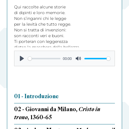
1360
Qui raccolte alcune storie
di dipinti e loro memorie.
Sfavi
Non s’inganni chi le legge
Crist
per la levità che tutto regge.
In re
Non si tratta di invenzioni:
oltre
son racconti veri e buoni.
Osser
Ti porteran con leggerezza
il de
dietro la maschera della bellezza.
da po
a dipi
00:00
Con l
era u
di qu
nato 
Ma il
senza
ha br
01 - Introduzione
ciò c
Oggi 
02 - Giovanni da Milano,
Cristo in
il mo
Solo 
trono
, 1360-65
e da 