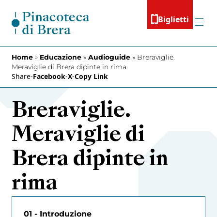
Vai al contenuto
Biglietti
Menu
Home
»
Educazione
»
Audioguide
»
Breraviglie.
Meraviglie di Brera dipinte in rima
Share
-
Facebook
-
X
-
Copy Link
Breraviglie.
Meraviglie di
Brera dipinte in
rima
01 - Introduzione
02 -