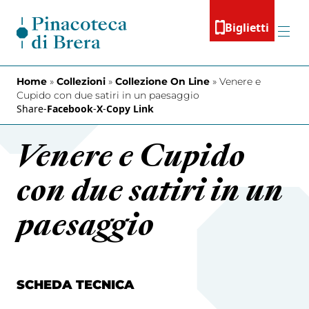
Vai al contenuto
Biglietti
Menu
Home
»
Collezioni
»
Collezione On Line
»
Venere e
Cupido con due satiri in un paesaggio
Share
-
Facebook
-
X
-
Copy Link
Venere e Cupido
con due satiri in un
paesaggio
SCHEDA TECNICA