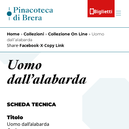
Vai al contenuto
Biglietti
Menu
Home
»
Collezioni
»
Collezione On Line
»
Uomo
dall’alabarda
Share
-
Facebook
-
X
-
Copy Link
Uomo
dall’alabarda
SCHEDA TECNICA
Titolo
Uomo dall’alabarda