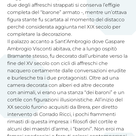
due degli affreschi strappati si conserva l’effigie
completa del “barone” armato -, mentre un’ottava
figura stante fu scartata al momento del distacco
perché considerata aggiunta nel XIX secolo per
completare la decorazione.
Il palazzo accanto a Sant’Ambrogio dove Gaspare
Ambrogio Visconti abitava, che a lungo ospitò
Bramante stesso, fu decorato dall’urbinate verso la
fine del XV secolo con cicli di affreschi che
nacquero certamente dalle conversazioni erudite
e burlesche tra i due protagonisti. Oltre ad una
camera decorata con alberi ed altre decorate
con animali, vi erano una stanza “dei baroni” e un
cortile con figurazioni illusionistiche. All’inizio del
XX secolo furono acquisiti da Brera, per diretto
intervento di Corrado Ricci, i pochi frammenti
rimasti di questa impresa: i filosofi del cortile e
alcuni dei maestri d’arme, i “baroni”. Non eroi ma