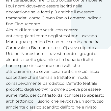
famosi spadaccini e forzuti colossi contemporanei,
i cui nomi dovevano essere iscritti nella
decorazione se le fonti più antiche li avessero
tramandati, come Giovan Paolo Lomazzo indica a
fine Cinquecento.
Alcuni di loro sono vestiti con corazze
anticheggianti come negli stessi anni usavano
Mantegna e perfino l’Amadeo e come anche fra
Carnevale (o Bramante stesso?) aveva dipinto a
Urbino. Nonostante il travestimento, i grugni di
alcuni, l’aspetto giovanile e fin bonario di altri
hanno poco in comune con i volti che
attribuiremmo a severi cesari antichi e ciò lascia
sospettare che il tema sia trattato in modo
consapevolmente parodistico. L’effetto teatrale
prodotto dagli
Uomini d’arme
doveva poi essere
aumentato, per contrasto, dal complesso apparato
architettonico illusorio, che rievocava un sontuoso
ambiente classico scandito dall’ordine e rivisto