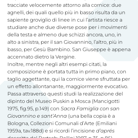
tracciate velocemente attorno alla cornice: due
agnelli, dei quali quello più in basso risulta da un
sapiente groviglio di linee in cui l’artista riesce a
studiare anche due diverse pose per i movimenti
della testa e almeno due schizzi ancora, uno, in
alto a sinistra, per il san Giovannino, l’altro, più in
basso, per Gesù Bambino. San Giuseppe è appena
accennato dietro la Vergine.
Inoltre, mentre negli altri esempi citati, la
composizione è portata tutta in primo piano, con
taglio aggettante, qui la cornice viene sfruttata per
un effetto allontanante, maggiormente evocativo.
Passa attraverso questi studi la realizzazione del
dipinto del Museo Puskin a Mosca (Mancigotti
1975, fig.95, p.149) con
Sacra Famiglia con san
Giovannino e sant’Anna
(una bella copia è a
Bologna, Collezioni Comunali d’Arte (Emiliani
1959a, tav.188d) e si ricordi l’incisione
d’aprés