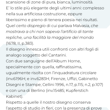
scansione di zone di pura, bianca, luminosità.
E’ lo stile più elegante degli ultimi anni: complesso
nella sua artificiosa costruzione, eppure
liberissimo e pieno di tenera poesia nei risultati.
Quel
certo dispregio
di cui parlava Malvasia,
che
mostrava a chi non sapeva l’artificio di tante
repliche, una facilità la maggiore del mondo
(1678, II, p.383).
Il disegno innesca utili confronti con altri fogli di
analogo soggetto del Cantarini.
Con due sanguigne dell’Album Horne,
specialmente con quella, raffinatissima,
ugualmente risolta con l’inquadratura circolare
(inv.6196H; e inv.6283H; Firenze, Uffizi, Gabinetto
Disegni e Stampe; Cellini 1996, n.17, p.115; n.2, p.107)
e con una di Berlino (inv.15485; Kupferstich
Kabinet).
Rispetto a quelle il nostro disegno conserva
l’aspetto di studio
in fieri
, con la presenza di prove