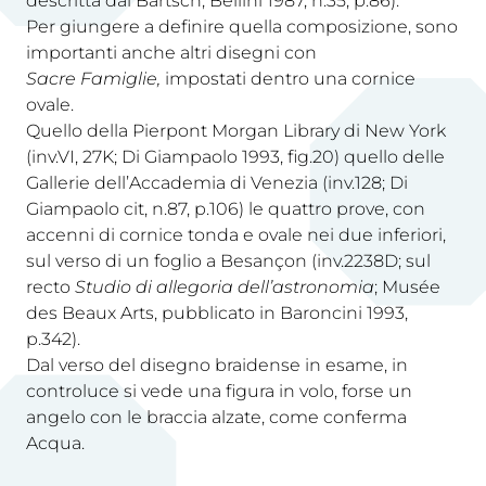
descritta dal Bartsch; Bellini 1987, n.35, p.86).
Per giungere a definire quella composizione, sono
importanti anche altri disegni con
Sacre Famiglie,
impostati dentro una cornice
ovale.
Quello della Pierpont Morgan Library di New York
(inv.VI, 27K; Di Giampaolo 1993, fig.20) quello delle
Gallerie dell’Accademia di Venezia (inv.128; Di
Giampaolo cit, n.87, p.106) le quattro prove, con
accenni di cornice tonda e ovale nei due inferiori,
sul verso di un foglio a Besançon (inv.2238D; sul
recto
Studio di allegoria dell’astronomia
; Musée
des Beaux Arts, pubblicato in Baroncini 1993,
p.342).
Dal verso del disegno braidense in esame, in
controluce si vede una figura in volo, forse un
angelo con le braccia alzate, come conferma
Acqua.