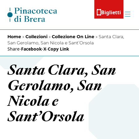
Vai al contenuto
Biglietti
Menu
Home
»
Collezioni
»
Collezione On Line
»
Santa Clara,
San Gerolamo, San Nicola e Sant’Orsola
Share
-
Facebook
-
X
-
Copy Link
Santa Clara, San
Gerolamo, San
Nicola e
Sant’Orsola