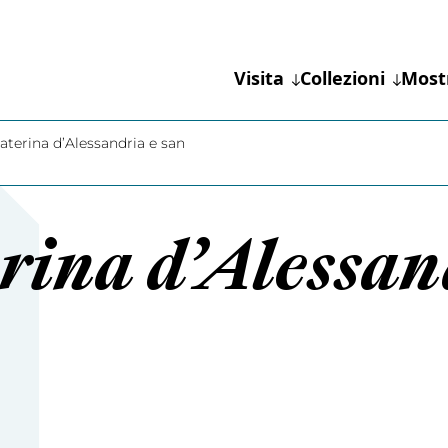
Visita
Collezioni
Most
aterina d’Alessandria e san
rina d’Alessan