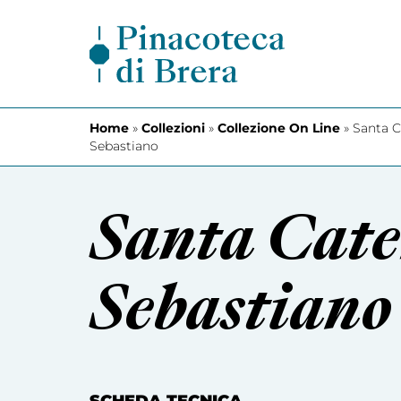
Vai al contenuto
Home
»
Collezioni
»
Collezione On Line
»
Santa C
Sebastiano
Santa Cate
Sebastiano