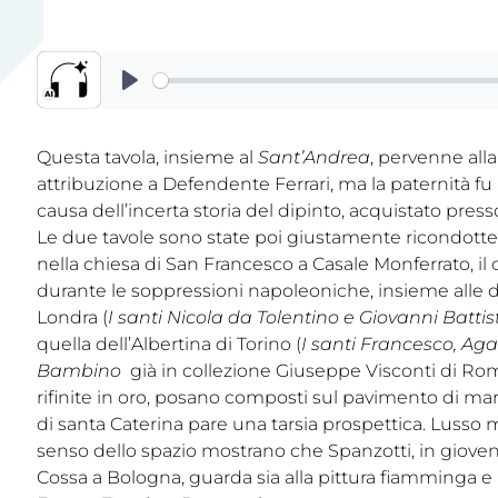
Questa tavola, insieme al
Sant’Andrea
, pervenne all
attribuzione a Defendente Ferrari, ma la paternità f
causa dell’incerta storia del dipinto, acquistato presso
Le due tavole sono state poi giustamente ricondotte a
nella chiesa di San Francesco a Casale Monferrato, il
durante le soppressioni napoleoniche, insieme alle du
Londra (
I santi Nicola da Tolentino e Giovanni B
attis
quella dell’Albertina di Torino (
I santi Francesco, Ag
Bambino
già in collezione Giuseppe Visconti di Roma
rifinite in oro, posano composti sul pavimento di marm
di santa Caterina pare una tarsia prospettica. Luss
senso dello spazio mostrano che Spanzotti, in giove
Cossa a Bologna, guarda sia alla pittura fiamminga e