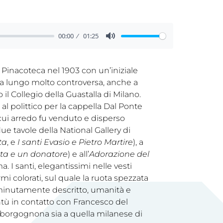
00:00
01:25
a Pinacoteca nel 1903 con un’iniziale
u a lungo molto controversa, anche a
 il Collegio della Guastalla di Milano.
l polittico per la cappella Dal Ponte
 cui arredo fu venduto e disperso
e tavole della National Gallery di
ta
, e
I santi Evasio e Pietro Martire
), a
ata e un donatore
) e all’
Adorazione del
. I santi, elegantissimi nelle vesti
i colorati, sul quale la ruota spezzata
o minutamente descritto, umanità e
ntù in contatto con Francesco del
 borgognona sia a quella milanese di