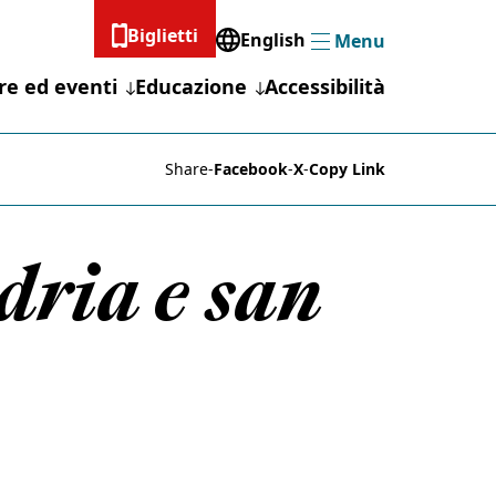
Biglietti
English
Menu
Menu
re ed eventi
Educazione
Accessibilità
Share
-
Facebook
-
X
-
Copy Link
dria e san