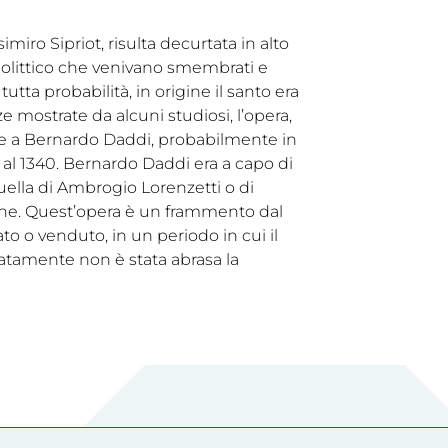
imiro Sipriot, risulta decurtata in alto
polittico che venivano smembrati e
ta probabilità, in origine il santo era
e mostrate da alcuni studiosi, l’opera,
ile a Bernardo Daddi, probabilmente in
ina al 1340. Bernardo Daddi era a capo di
quella di Ambrogio Lorenzetti o di
one. Quest’opera è un frammento dal
zato o venduto, in un periodo in cui il
natamente non è stata abrasa la