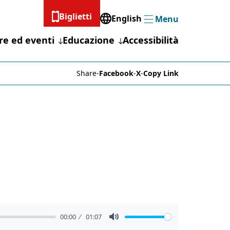
Biglietti
English
Menu
Menu
re ed eventi
Educazione
Accessibilità
Share
-
Facebook
-
X
-
Copy Link
00:00
01:07