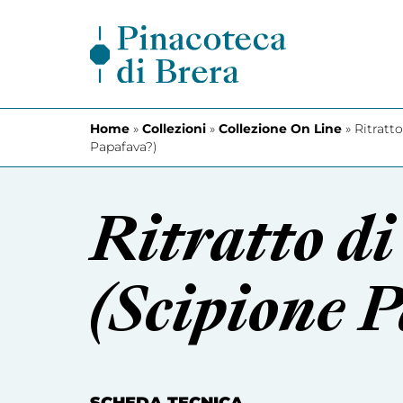
Vai al contenuto
Home
»
Collezioni
»
Collezione On Line
»
Ritratto
Papafava?)
Ritratto di
(Scipione 