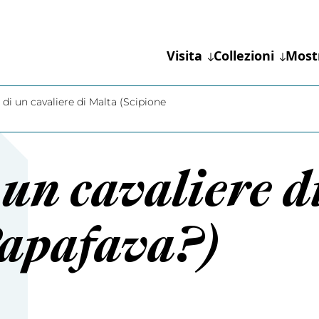
Visita
Collezioni
Most
 di un cavaliere di Malta (Scipione
 un cavaliere 
Papafava?)