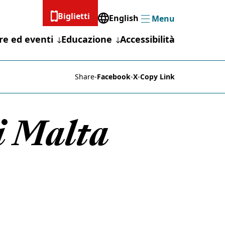
Biglietti
English
Menu
Menu
re ed eventi
Educazione
Accessibilità
Share
-
Facebook
-
X
-
Copy Link
di Malta