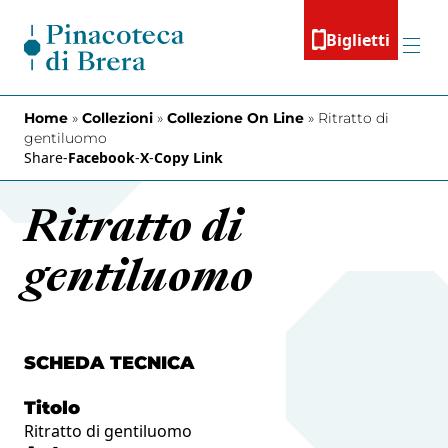
Vai al contenuto
Biglietti
Menu
Home
»
Collezioni
»
Collezione On Line
»
Ritratto di
gentiluomo
Share
-
Facebook
-
X
-
Copy Link
Ritratto di
gentiluomo
SCHEDA TECNICA
Titolo
Ritratto di gentiluomo