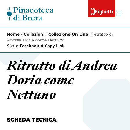
Vai al contenuto
Biglietti
Menu
Home
»
Collezioni
»
Collezione On Line
»
Ritratto di
Andrea Doria come Nettuno
Share
-
Facebook
-
X
-
Copy Link
Ritratto di Andrea
Doria come
Nettuno
SCHEDA TECNICA