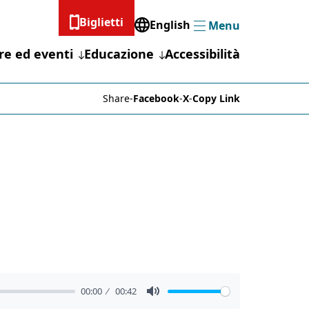
Biglietti
English
Menu
Menu
re ed eventi
Educazione
Accessibilità
Share
-
Facebook
-
X
-
Copy Link
00:00
00:42