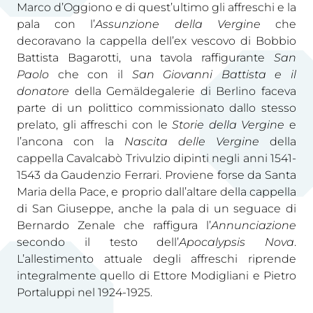
Marco d’Oggiono e di quest’ultimo gli affreschi e la
pala con l’
Assunzione della Vergine
che
decoravano la cappella dell’ex vescovo di Bobbio
Battista Bagarotti, una tavola raffigurante
San
Paolo
che con il
San Giovanni Battista e il
donatore
della Gemäldegalerie di Berlino faceva
parte di un polittico commissionato dallo stesso
prelato, gli affreschi con le
Storie della Vergine
e
l’ancona con la
Nascita delle Vergine
della
cappella Cavalcabò Trivulzio dipinti negli anni 1541-
1543 da Gaudenzio Ferrari. Proviene forse da Santa
Maria della Pace, e proprio dall’altare della cappella
di San Giuseppe, anche la pala di un seguace di
Bernardo Zenale che raffigura l’
Annunciazione
secondo il testo dell’
Apocalypsis Nova
.
L’allestimento attuale degli affreschi riprende
integralmente quello di Ettore Modigliani e Pietro
Portaluppi nel 1924-1925.