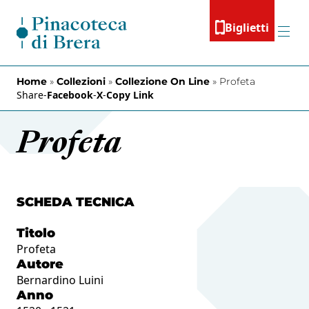
Vai al contenuto
Biglietti
Menu
Home
»
Collezioni
»
Collezione On Line
»
Profeta
Share
-
Facebook
-
X
-
Copy Link
Profeta
SCHEDA TECNICA
Titolo
Profeta
Autore
Bernardino Luini
Anno