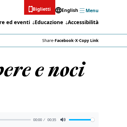
Biglietti
English
Menu
Menu
re ed eventi
Educazione
Accessibilità
Share
-
Facebook
-
X
-
Copy Link
ere e noci
00:00
00:35