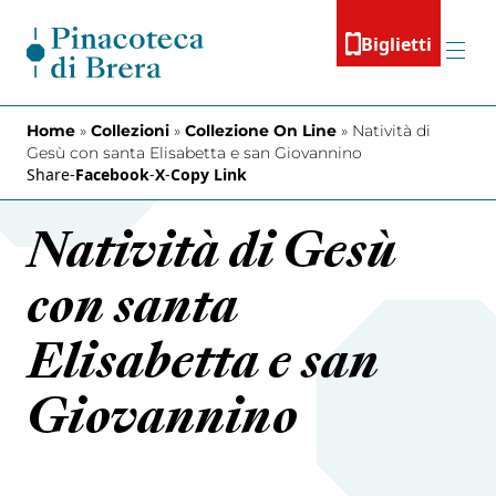
Vai al contenuto
Biglietti
Menu
Home
»
Collezioni
»
Collezione On Line
»
Natività di
Gesù con santa Elisabetta e san Giovannino
Share
-
Facebook
-
X
-
Copy Link
Natività di Gesù
con santa
Elisabetta e san
Giovannino