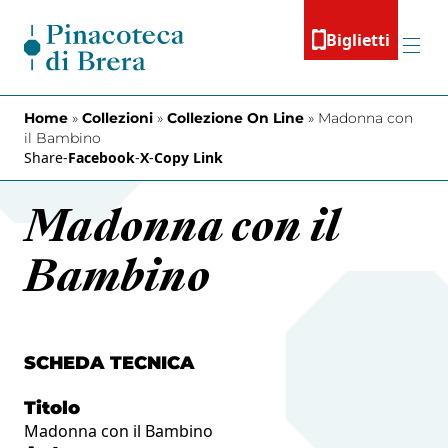
Vai al contenuto
Biglietti
Menu
Home
»
Collezioni
»
Collezione On Line
»
Madonna con
il Bambino
Share
-
Facebook
-
X
-
Copy Link
Madonna con il
Bambino
SCHEDA TECNICA
Titolo
Madonna con il Bambino