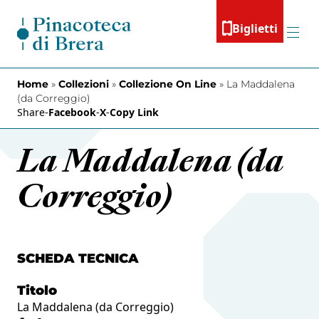
Vai al contenuto
Biglietti
Menu
Home
»
Collezioni
»
Collezione On Line
»
La Maddalena
(da Correggio)
Share
-
Facebook
-
X
-
Copy Link
La Maddalena (da
Correggio)
SCHEDA TECNICA
Titolo
La Maddalena (da Correggio)