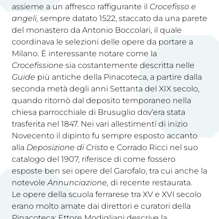
assieme a un affresco raffigurante il
Crocefisso e
angeli,
sempre datato 1522, staccato da una parete
del monastero da Antonio Boccolari, il quale
coordinava le selezioni delle opere da portare a
Milano. È interessante notare come la
Crocefissione
sia costantemente descritta nelle
Guide
più antiche della Pinacoteca, a partire dalla
seconda metà degli anni Settanta del XIX secolo,
quando ritornò dal deposito temporaneo nella
chiesa parrocchiale di Brusuglio dov’era stata
trasferita nel 1847. Nei vari allestimenti di inizio
Novecento il dipinto fu sempre esposto accanto
alla
Deposizione di Cristo
e Corrado Ricci nel suo
catalogo del 1907, riferisce di come fossero
esposte ben sei opere del Garofalo, tra cui anche la
notevole
Annunciazione,
di recente restaurata.
Le opere della scuola ferrarese tra XV e XVI secolo
erano molto amate dai direttori e curatori della
Pinacoteca: Ettore Modigliani descrive la