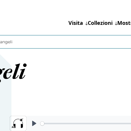
Visita
Collezioni
Most
cangeli
eli