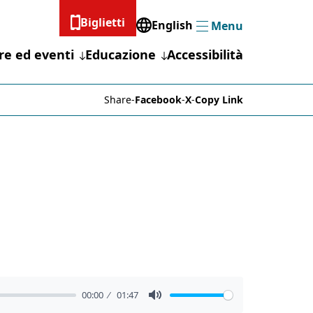
Biglietti
English
Menu
Menu
re ed eventi
Educazione
Accessibilità
Share
-
Facebook
-
X
-
Copy Link
00:00
01:47