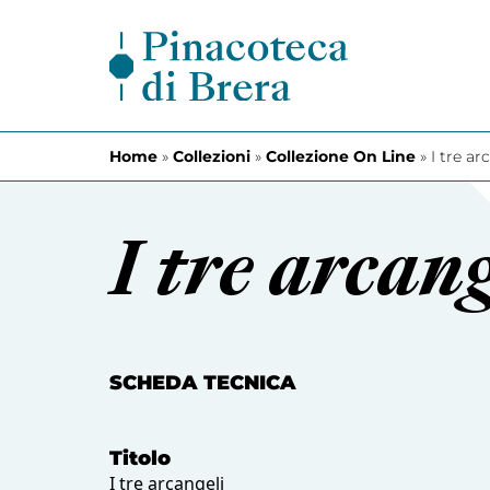
Vai al contenuto
Home
»
Collezioni
»
Collezione On Line
»
I tre ar
I tre arcang
SCHEDA TECNICA
Titolo
I tre arcangeli