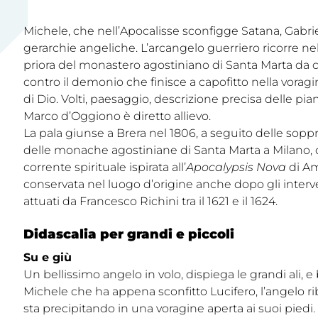
Michele, che nell’Apocalisse sconfigge Satana, Gabriel
gerarchie angeliche. L’arcangelo guerriero ricorre nel
priora del monastero agostiniano di Santa Marta da cui
contro il demonio che finisce a capofitto nella voragine
di Dio. Volti, paesaggio, descrizione precisa delle 
Marco d’Oggiono è diretto allievo.
La pala giunse a Brera nel 1806, a seguito delle sopp
delle monache agostiniane di Santa Marta a Milano, d
corrente spirituale ispirata all’
Apocalypsis Nova
di Am
conservata nel luogo d’origine anche dopo gli interv
attuati da Francesco Richini tra il 1621 e il 1624.
Didascalia per grandi e piccoli
Su e giù
Un bellissimo angelo in volo, dispiega le grandi ali, e
Michele che ha appena sconfitto Lucifero, l’angelo rib
sta precipitando in una voragine aperta ai suoi piedi.