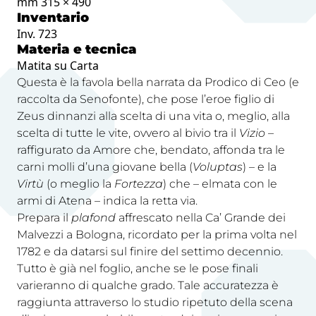
mm 315 × 490
Inventario
Inv. 723
Materia e tecnica
Matita su Carta
Questa è la favola bella narrata da Prodico di Ceo (e
raccolta da Senofonte), che pose l’eroe figlio di
Zeus dinnanzi alla scelta di una vita o, meglio, alla
scelta di tutte le vite, ovvero al bivio tra il
Vizio
–
raffigurato da Amore che, bendato, affonda tra le
carni molli d’una giovane bella (
Voluptas
) – e la
Virtù
(o meglio la
Fortezza
) che – elmata con le
armi di Atena – indica la retta via.
Prepara il
plafond
affrescato nella Ca’ Grande dei
Malvezzi a Bologna, ricordato per la prima volta nel
1782 e da datarsi sul finire del settimo decennio.
Tutto è già nel foglio, anche se le pose finali
varieranno di qualche grado. Tale accuratezza è
raggiunta attraverso lo studio ripetuto della scena