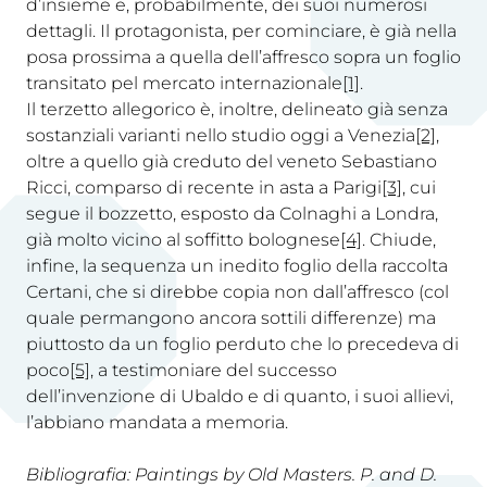
d’insieme e, probabilmente, dei suoi numerosi
dettagli. Il protagonista, per cominciare, è già nella
posa prossima a quella dell’affresco sopra un foglio
transitato pel mercato internazionale
[1]
.
Il terzetto allegorico è, inoltre, delineato già senza
sostanziali varianti nello studio oggi a Venezia
[2]
,
oltre a quello già creduto del veneto Sebastiano
Ricci, comparso di recente in asta a Parigi
[3]
, cui
segue il bozzetto, esposto da Colnaghi a Londra,
già molto vicino al soffitto bolognese
[4]
. Chiude,
infine, la sequenza un inedito foglio della raccolta
Certani, che si direbbe copia non dall’affresco (col
quale permangono ancora sottili differenze) ma
piuttosto da un foglio perduto che lo precedeva di
poco
[5]
, a testimoniare del successo
dell’invenzione di Ubaldo e di quanto, i suoi allievi,
l’abbiano mandata a memoria.
Bibliografia: Paintings by Old Masters. P. and D.