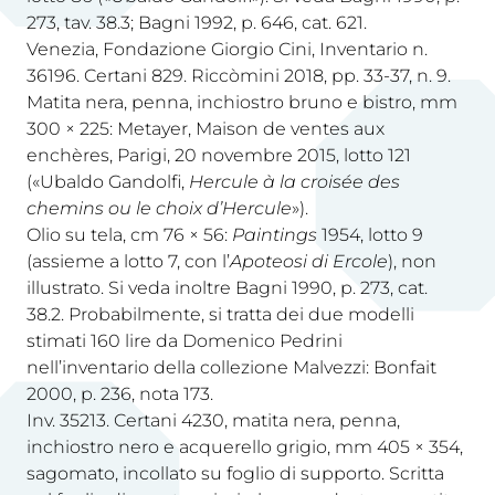
273, tav. 38.3; Bagni 1992, p. 646, cat. 621.
Venezia, Fondazione Giorgio Cini, Inventario n.
36196. Certani 829. Riccòmini 2018, pp. 33-37, n. 9.
Matita nera, penna, inchiostro bruno e bistro, mm
300 × 225: Metayer, Maison de ventes aux
enchères, Parigi, 20 novembre 2015, lotto 121
(«Ubaldo Gandolfi,
Hercule à la croisée des
chemins ou le choix d’Hercule
»).
Olio su tela, cm 76 × 56:
Paintings
1954, lotto 9
(assieme a lotto 7, con l’
Apoteosi di Ercole
), non
illustrato. Si veda inoltre Bagni 1990, p. 273, cat.
38.2. Probabilmente, si tratta dei due modelli
stimati 160 lire da Domenico Pedrini
nell’inventario della collezione Malvezzi: Bonfait
2000, p. 236, nota 173.
Inv. 35213. Certani 4230, matita nera, penna,
inchiostro nero e acquerello grigio, mm 405 × 354,
sagomato, incollato su foglio di supporto. Scritta