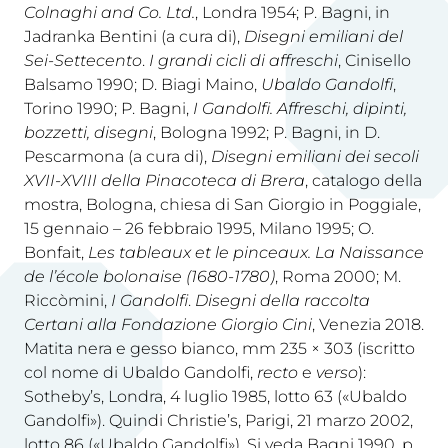
Colnaghi and Co. Ltd.
, Londra 1954; P. Bagni, in
Jadranka Bentini (a cura di),
Disegni emiliani del
Sei-Settecento
.
I grandi cicli di affreschi
, Cinisello
Balsamo 1990; D. Biagi Maino,
Ubaldo Gandolfi
,
Torino 1990; P. Bagni,
I Gandolfi. Affreschi, dipinti,
bozzetti, disegni
, Bologna 1992; P. Bagni, in D.
Pescarmona (a cura di),
Disegni emiliani dei secoli
XVII-XVIII della Pinacoteca di Brera
, catalogo della
mostra, Bologna, chiesa di San Giorgio in Poggiale,
15 gennaio – 26 febbraio 1995, Milano 1995; O.
Bonfait,
Les tableaux et le pinceaux.
La Naissance
de l’école bolonaise (1680-1780)
, Roma 2000; M.
Riccòmini,
I Gandolfi
.
Disegni della raccolta
Certani alla Fondazione Giorgio Cini
, Venezia 2018.
Matita nera e gesso bianco, mm 235 × 303 (iscritto
col nome di Ubaldo Gandolfi,
recto
e
verso
):
Sotheby’s, Londra, 4 luglio 1985, lotto 63 («Ubaldo
Gandolfi»). Quindi Christie’s, Parigi, 21 marzo 2002,
lotto 86 («Ubaldo Gandolfi»). Si veda Bagni 1990, p.