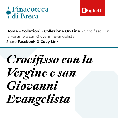
Vai al contenuto
Biglietti
Menu
Home
»
Collezioni
»
Collezione On Line
»
Crocifisso con
la Vergine e san Giovanni Evangelista
Share
-
Facebook
-
X
-
Copy Link
Crocifisso con la
Vergine e san
Giovanni
Evangelista