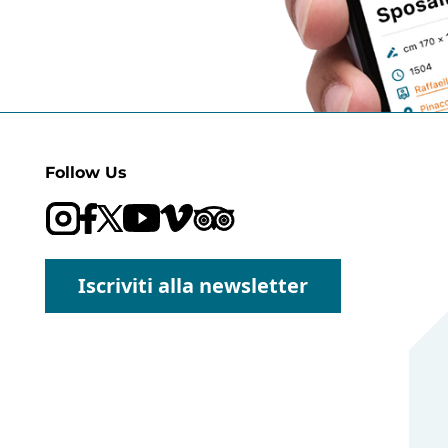
Follow Us
Visit our Trip Advisor page
Visit our YouTube channel
Visit our Vimeo channel
Iscriviti alla newsletter