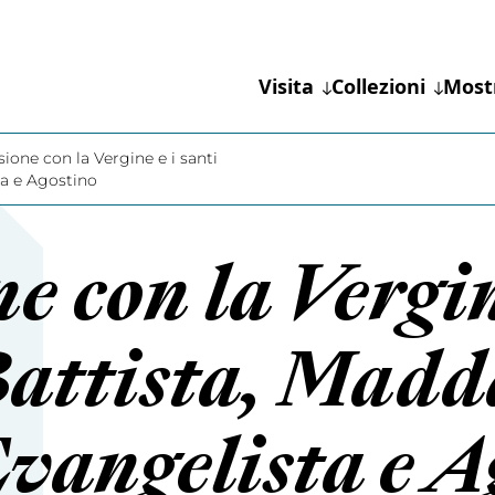
Visita
Collezioni
Most
sione con la Vergine e i santi
ta e Agostino
e con la Vergin
attista, Madd
vangelista e A