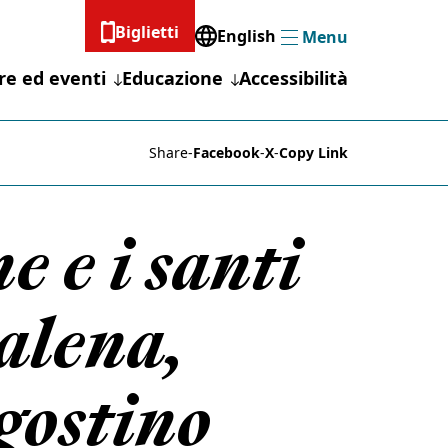
Biglietti
English
Menu
Menu
re ed eventi
Educazione
Accessibilità
Share
-
Facebook
-
X
-
Copy Link
e e i santi
alena,
gostino