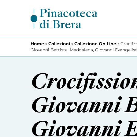
Vai al contenuto
Home
»
Collezioni
»
Collezione On Line
»
Crocifis
Giovanni Battista, Maddalena, Giovanni Evangelis
Crocifission
Giovanni B
Giovanni E