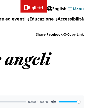
Biglietti
English
Menu
Menu
re ed eventi
Educazione
Accessibilità
Share
-
Facebook
-
X
-
Copy Link
e angeli
00:00
00:28