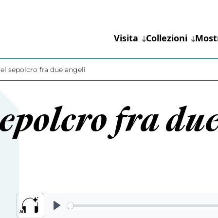
Visita
Collezioni
Most
nel sepolcro fra due angeli
sepolcro fra du