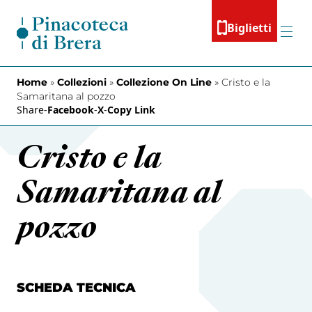
Vai al contenuto
Biglietti
Menu
Home
»
Collezioni
»
Collezione On Line
»
Cristo e la
Samaritana al pozzo
Share
-
Facebook
-
X
-
Copy Link
Cristo e la
Samaritana al
pozzo
SCHEDA TECNICA