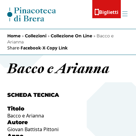
Vai al contenuto
Biglietti
Menu
Home
»
Collezioni
»
Collezione On Line
»
Bacco e
Arianna
Share
-
Facebook
-
X
-
Copy Link
Bacco e Arianna
SCHEDA TECNICA
Titolo
Bacco e Arianna
Autore
Giovan Battista Pittoni