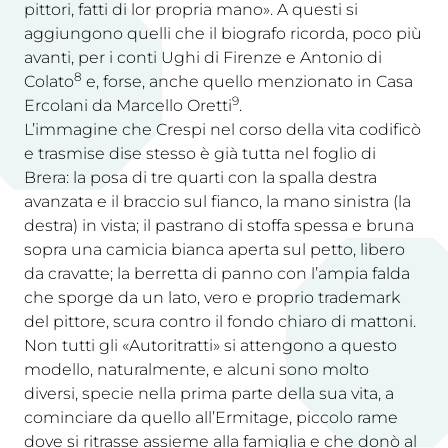
pittori, fatti di lor propria mano». A questi si
aggiungono quelli che il biografo ricorda, poco più
avanti, per i conti Ughi di Firenze e Antonio di
8
Colato
e, forse, anche quello menzionato in Casa
9
Ercolani da Marcello Oretti
.
L’immagine che Crespi nel corso della vita codificò
e trasmise dise stesso è già tutta nel foglio di
Brera: la posa di tre quarti con la spalla destra
avanzata e il braccio sul fianco, la mano sinistra (la
destra) in vista; il pastrano di stoffa spessa e bruna
sopra una camicia bianca aperta sul petto, libero
da cravatte; la berretta di panno con l’ampia falda
che sporge da un lato, vero e proprio trademark
del pittore, scura contro il fondo chiaro di mattoni.
Non tutti gli «Autoritratti» si attengono a questo
modello, naturalmente, e alcuni sono molto
diversi, specie nella prima parte della sua vita, a
cominciare da quello all’Ermitage, piccolo rame
dove si ritrasse assieme alla famiglia e che donò al