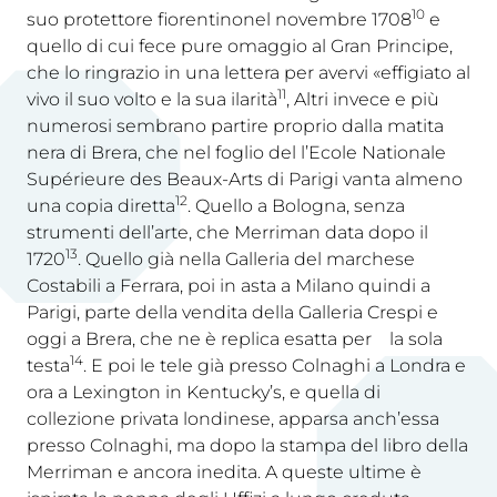
10
suo protettore fiorentinonel novembre 1708
e
quello di cui fece pure omaggio al Gran Principe,
che lo ringrazio in una lettera per avervi «effigiato al
11
vivo il suo volto e la sua ilarità
, Altri invece e più
numerosi sembrano partire proprio dalla matita
nera di Brera, che nel foglio del l’Ecole Nationale
Supérieure des Beaux-Arts di Parigi vanta almeno
12
una copia diretta
. Quello a Bologna, senza
strumenti dell’arte, che Merriman data dopo il
13
1720
. Quello già nella Galleria del marchese
Costabili a Ferrara, poi in asta a Milano quindi a
Parigi, parte della vendita della Galleria Crespi e
oggi a Brera, che ne è replica esatta per la sola
14
testa
. E poi le tele già presso Colnaghi a Londra e
ora a Lexington in Kentucky’s, e quella di
collezione privata londinese, apparsa anch’essa
presso Colnaghi, ma dopo la stampa del libro della
Merriman e ancora inedita. A queste ultime è