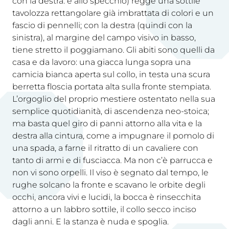
con la destra: è allo specchio) regge una sottile
tavolozza rettangolare già imbrattata di colori e un
fascio di pennelli; con la destra (quindi con la
sinistra), al margine del campo visivo in basso,
tiene stretto il poggiamano. Gli abiti sono quelli da
casa e da lavoro: una giacca lunga sopra una
camicia bianca aperta sul collo, in testa una scura
berretta floscia portata alta sulla fronte stempiata.
L’orgoglio del proprio mestiere ostentato nella sua
semplice quotidianità, di ascendenza neo-stoica;
ma basta quel giro di panni attorno alla vita e la
destra alla cintura, come a impugnare il pomolo di
una spada, a farne il ritratto di un cavaliere con
tanto di armi e di fusciacca. Ma non c’è parrucca e
non vi sono orpelli. Il viso è segnato dal tempo, le
rughe solcano la fronte e scavano le orbite degli
occhi, ancora vivi e lucidi, la bocca è rinsecchita
attorno a un labbro sottile, il collo secco inciso
dagli anni. E la stanza è nuda e spoglia.