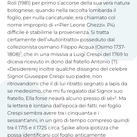
Roli (1981) per primo s’accorse della sua vera natura
bolognese, quando nella raccolta lombarda il
foglio, per nulla caricaturale, era chiamato col
nome improprio di «<Pier Leone Ghezzi». Più
difficile è stabilirne la provenienza. Si tratta
certamente dell’«Autoritratto» posseduto dal
collezionista osimano Filippo Acqua (Osimo 1737-
1
1808)
, che in una missiva a Luigi Crespi del 1769 lo
diceva ricevuto in dono dal fratello Antonio (?):
«Desidererej inoltre qualche dissegno del celebre
Signor Giuseppe Crespi suo padre, non
ritrovandomi che il di lui ritratto segnato a lapis da
se medesimo, che mi fu regalato dal Signor suo
fratello, Ella forse neavrà alcuno presso di sé»². Ma
la lettera è lontana dall’epoca dei fatti: nel foglio
Crespi sembra avere tra i cinquanta e i
sessant’anni, in un giro di tempo compreso quindi
tra il 1715 e il 1725 circa. Spike allora ipotizza che
possa identificarsi col foglio anticamente