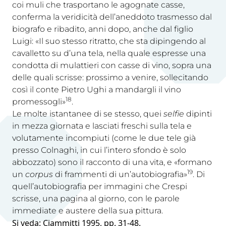
coi muli che trasportano le agognate casse,
conferma la veridicità dell’aneddoto trasmesso dal
biografo e ribadito, anni dopo, anche dal figlio
Luigi: «Il suo stesso ritratto, che sta dipingendo al
cavalletto su d’una tela, nella quale espresse una
condotta di mulattieri con casse di vino, sopra una
delle quali scrisse: prossimo a venire, sollecitando
così il conte Pietro Ughi a mandargli il vino
18
promessogli»
.
Le molte istantanee di se stesso, quei
selfie
dipinti
in mezza giornata e lasciati freschi sulla tela e
volutamente incompiuti (come le due tele già
presso Colnaghi, in cui l’intero sfondo è solo
abbozzato) sono il racconto di una vita, e «formano
19
un
corpus
di frammenti di un’autobiografia»
. Di
quell’autobiografia per immagini che Crespi
scrisse, una pagina al giorno, con le parole
immediate e austere della sua pittura.
Si veda: Ciammitti 1995, pp. 31-48.