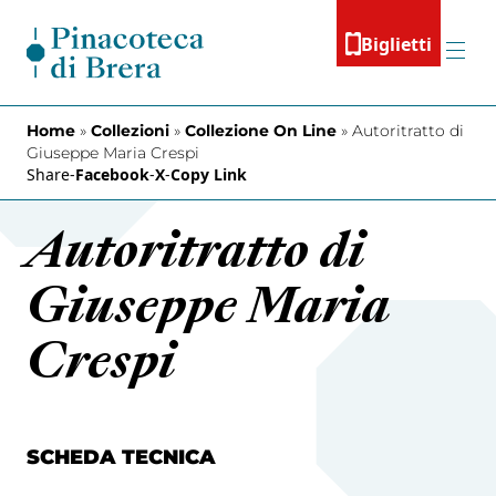
Vai al contenuto
Biglietti
Menu
Home
»
Collezioni
»
Collezione On Line
»
Autoritratto di
Giuseppe Maria Crespi
Share
-
Facebook
-
X
-
Copy Link
Autoritratto di
Giuseppe Maria
Crespi
SCHEDA TECNICA