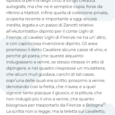
ispirata la penna degli Uffizi a lungo creduta
autografa, ma che ne è semplice copia, forse da
riferirsi a Mattioli. Infine quella di collezione privata,
scoperta recente e importante a oggi ancora
inedita, legata a un passo di Zanotti relativo
all’«Autoritratto» dipinto per il conte Ughi di
Firenze: «Il cavalier Ughi di Firenze ne ha un’ altro,
e con capricciosa invenzione dipinto. Gli avea
promesso il detto Cavaliere alcune casse di vino, e
perché gli parea, che queste alquanto
indugiassero a venire, se stesso ritrasse in atto di
dipingere, e nel quadro v’espresse un mulattiere,
che alcuni muli guidava, carichi di tali casse,
sopr’una delle quali era scritto: prossimo a venire;
denotando così la fretta, che n’avea, e a quel
signore tanto piacque il giuoco, e la pittura, che
non indugiò più il vino a venire, che quanto
17
bisognava per trasportarlo da Firenze a Bologna
.
La scritta non si legge, ma la teletta sul cavalletto,