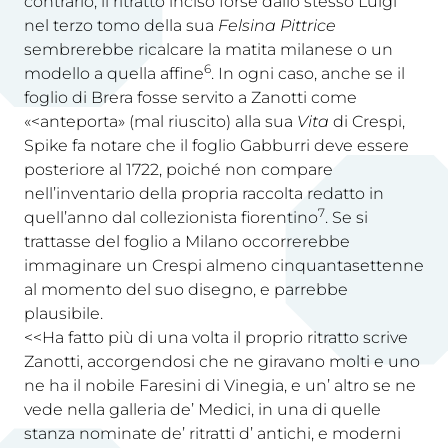
contrario, il ritratto inciso forse dallo stesso Luigi
nel terzo tomo della sua
Felsina Pittrice
sembrerebbe ricalcare la matita milanese o un
6
modello a quella affine
. In ogni caso, anche se il
foglio di Brera fosse servito a Zanotti come
«<anteporta» (mal riuscito) alla sua
Vita
di Crespi,
Spike fa notare che il foglio Gabburri deve essere
posteriore al 1722, poiché non compare
nell’inventario della propria raccolta redatto in
7
quell’anno dal collezionista fiorentino
. Se si
trattasse del foglio a Milano occorrerebbe
immaginare un Crespi almeno cinquantasettenne
al momento del suo disegno, e parrebbe
plausibile.
<<Ha fatto più di una volta il proprio ritratto scrive
Zanotti, accorgendosi che ne giravano molti e uno
ne ha il nobile Faresini di Vinegia, e un’ altro se ne
vede nella galleria de’ Medici, in una di quelle
stanza nominate de’ ritratti d’ antichi, e moderni