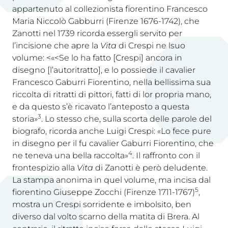
appartenuto al collezionista fiorentino Francesco
Maria Niccolò Gabburri (Firenze 1676-1742), che
Zanotti nel 1739 ricorda essergli servito per
l’incisione che apre la
Vita
di Crespi ne lsuo
volume: <«<Se lo ha fatto [Crespi] ancora in
disegno [l’autoritratto], e lo possiede il cavalier
Francesco Gaburri Fiorentino, nella bellissima sua
riccolta di ritratti di pittori, fatti di lor propria mano,
e da questo s’è ricavato l’anteposto a questa
3
storia»
. Lo stesso che, sulla scorta delle parole del
biografo, ricorda anche Luigi Crespi: «Lo fece pure
in disegno per il fu cavalier Gaburri Fiorentino, che
4
ne teneva una bella raccolta»
. Il raffronto con il
frontespizio alla
Vita
di Zanotti è però deludente.
La stampa anonima in quel volume, ma incisa dal
5
fiorentino Giuseppe Zocchi (Firenze 1711-1767)
,
mostra un Crespi sorridente e imbolsito, ben
diverso dal volto scarno della matita di Brera. Al