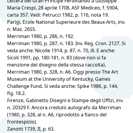
Lettera del Gran Principe Ferdinando a Giuseppe
Maria Crespi, 28 aprile 1708, ASF Mediceo, f. 5904,
carta 357. Vedi: Petrucci 1982, p. 116, nota 19.
Parigi, Ecole National Superieure des Beaux-Arts, inv.
n. Mas. 2655.
Merriman 1980, p. 286, n. 192.
Merriman 1980, p. 287, n. 183. Inv. Reg. Cron. 2127. Si
veda anche: Nicolle 1914, p. 87, n. 70, ill. E anche:
Sicoli 1991, pp. 180-181, n. 83 (dove non si fa
menzione del disegno della stessa raccolta).
Merriman 1980, p. 328, n. A6. Oggi presso The Art
Museum at the University of Kentucky, Gaines
Challenge Fund. Si veda anche: Spike 1986, p. 144,
fig. 18.2.
Firenze, Gabinetto Disegni e Stampe degli Uffizi, inv.
n. 20329 F. Ancora creduto autografo da Merriman
(1980, p. 328, al n. A6, riprodotto a fianco del
frontespizio).
Zanotti 1739, II, p. 63.