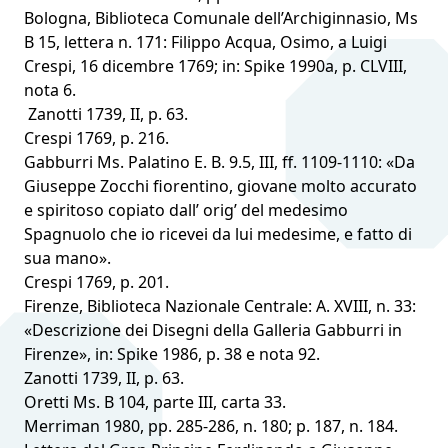
Bologna, Biblioteca Comunale dell’Archiginnasio, Ms
B 15, lettera n. 171: Filippo Acqua, Osimo, a Luigi
Crespi, 16 dicembre 1769; in: Spike 1990a, p. CLVIII,
nota 6.
Zanotti 1739, II, p. 63.
Crespi 1769, p. 216.
Gabburri Ms. Palatino E. B. 9.5, III, ff. 1109-1110: «Da
Giuseppe Zocchi fiorentino, giovane molto accurato
e spiritoso copiato dall’ orig’ del medesimo
Spagnuolo che io ricevei da lui medesime, e fatto di
sua mano».
Crespi 1769, p. 201.
Firenze, Biblioteca Nazionale Centrale: A. XVIII, n. 33:
«Descrizione dei Disegni della Galleria Gabburri in
Firenze», in: Spike 1986, p. 38 e nota 92.
Zanotti 1739, II, p. 63.
Oretti Ms. B 104, parte III, carta 33.
Merriman 1980, pp. 285-286, n. 180; p. 187, n. 184.