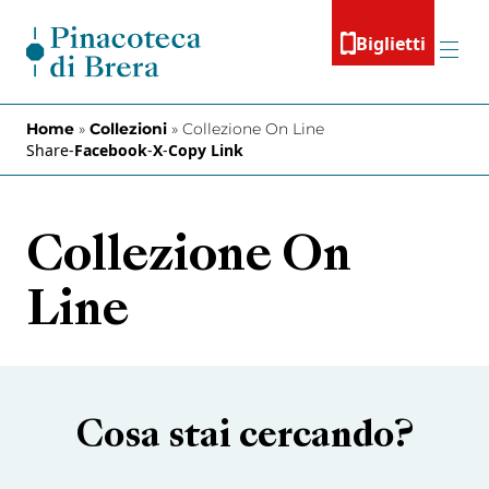
Vai al contenuto
Biglietti
Menu
Home
»
Collezioni
»
Collezione On Line
Share
-
Facebook
-
X
-
Copy Link
Collezione On
Line
Cosa stai cercando?