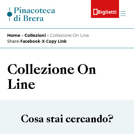
Vai al contenuto
Biglietti
Menu
Home
»
Collezioni
»
Collezione On Line
Share
-
Facebook
-
X
-
Copy Link
Collezione On
Line
Cosa stai cercando?