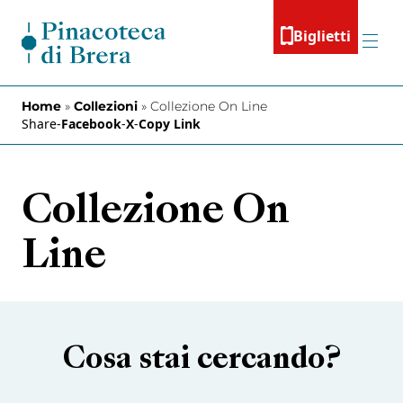
Vai al contenuto
Biglietti
Menu
Home
»
Collezioni
»
Collezione On Line
Share
-
Facebook
-
X
-
Copy Link
Collezione On
Line
Cosa stai cercando?