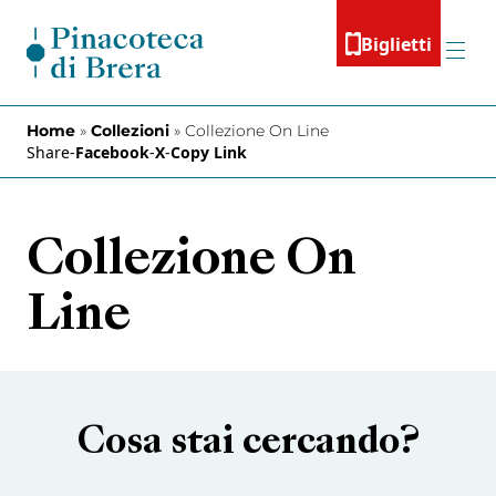
Vai al contenuto
Biglietti
Menu
Home
»
Collezioni
»
Collezione On Line
Share
-
Facebook
-
X
-
Copy Link
Collezione On
Line
Cosa stai cercando?