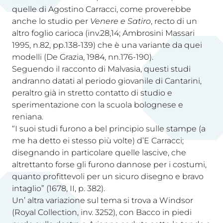
quelle di Agostino Carracci, come proverebbe
anche lo studio per
Venere e Satiro
, recto di un
altro foglio carioca (inv.28,14; Ambrosini Massari
1995, n.82, pp.138-139) che è una variante da quei
modelli (De Grazia, 1984, nn.176-190).
Seguendo il racconto di Malvasia, questi studi
andranno datati al periodo giovanile di Cantarini,
peraltro già in stretto contatto di studio e
sperimentazione con la scuola bolognese e
reniana.
“I suoi studi furono a bel principio sulle stampe (a
me ha detto ei stesso più volte) d’E Carracci;
disegnando in particolare quelle lascive, che
altrettanto forse gli furono dannose per i costumi,
quanto profittevoli per un sicuro disegno e bravo
intaglio” (1678, II, p. 382).
Un’ altra variazione sul tema si trova a Windsor
(Royal Collection, inv. 3252), con Bacco in piedi