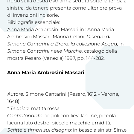
nudo sulla destra e Arianna seduta sotto la tenda a
sinistra, da tenere presenta come ulteriore prova
di invenzioni incisorie.
Bibliografia essenziale:
Anna Maria Ambrosini Massari in : Anna Maria
Ambrosini Massari, Marina Cellini,
Disegni di
Simone Cantarini a Brera: la collezione Acqua,
in
Simone Cantarini nelle Marche,
catalogo della
mostra Pesaro (Venezia) 1997, pp. 144-282.
Anna Maria Ambrosini Massari
Autore:
Simone Cantarini (Pesaro, 1612 – Verona,
1648)
*
Tecnica
: matita rossa.
Controfondato
, angoli con lievi lacune, piccola
lacuna lato destro, piccole macchie umidità.
Scritte e timbri sul disegno:
in basso a sinistr: Sim.e