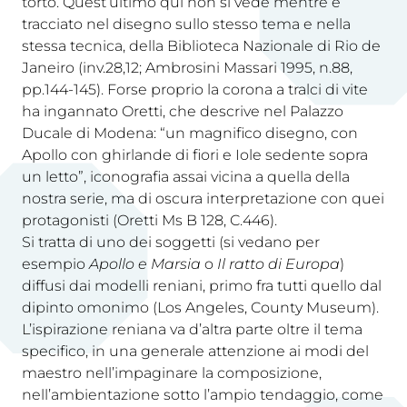
torto. Quest’ultimo qui non si vede mentre è
tracciato nel disegno sullo stesso tema e nella
stessa tecnica, della Biblioteca Nazionale di Rio de
Janeiro (inv.28,12; Ambrosini Massari 1995, n.88,
pp.144-145). Forse proprio la corona a tralci di vite
ha ingannato Oretti, che descrive nel Palazzo
Ducale di Modena: “un magnifico disegno, con
Apollo con ghirlande di fiori e Iole sedente sopra
un letto”, iconografia assai vicina a quella della
nostra serie, ma di oscura interpretazione con quei
protagonisti (Oretti Ms B 128, C.446).
Si tratta di uno dei soggetti (si vedano per
esempio
Apollo e Marsia
o
Il ratto di Europa
)
diffusi dai modelli reniani, primo fra tutti quello dal
dipinto omonimo (Los Angeles, County Museum).
L’ispirazione reniana va d’altra parte oltre il tema
specifico, in una generale attenzione ai modi del
maestro nell’impaginare la composizione,
nell’ambientazione sotto l’ampio tendaggio, come